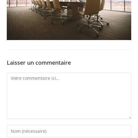
Laisser un commentaire
Comment
Enter
your