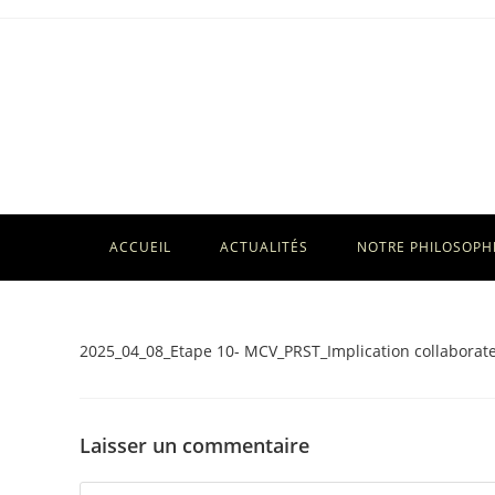
Skip
to
content
ACCUEIL
ACTUALITÉS
NOTRE PHILOSOPH
2025_04_08_Etape 10- MCV_PRST_Implication collaborat
Laisser un commentaire
Comment