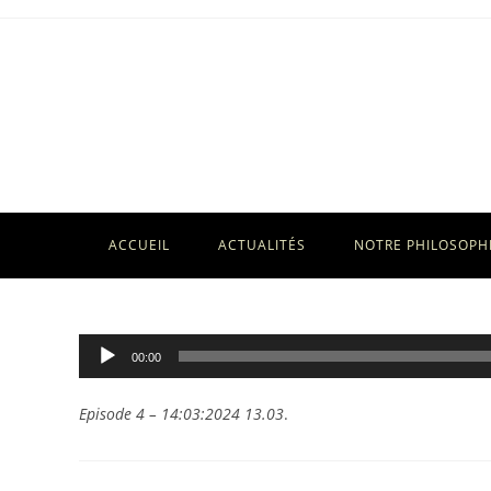
Skip
to
content
ACCUEIL
ACTUALITÉS
NOTRE PHILOSOPH
Lecteur
00:00
audio
Episode 4 – 14:03:2024 13.03
.