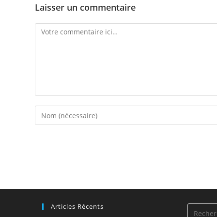
Laisser un commentaire
Comment
Enter
your
name
or
username
to
comment
Articles Récents