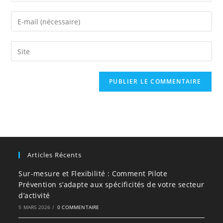
name
Enter
or
your
username
email
Saisir
to
address
l’URL
comment
to
de
comment
votre
site
(facultatif)
Articles Récents
Sur-mesure et Flexibilité : Comment Pilote
Prévention s’adapte aux spécificités de votre secteur
d’activité
5 MARS 2026
/
0 COMMENTAIRE